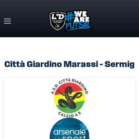
Skip to main content
HOME
»
CITTÀ GIARDINO MARASSI – SERMIG
Città Giardino Marassi – Sermig