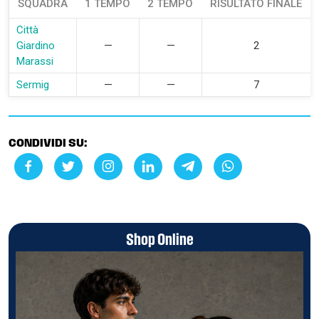
SQUADRA
1 TEMPO
2 TEMPO
RISULTATO FINALE
Città
Giardino
—
—
2
Marassi
Sermig
—
—
7
CONDIVIDI SU:
Shop Online