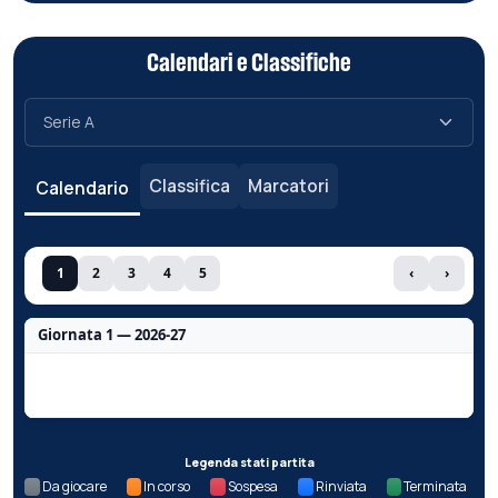
Calendari e Classifiche
Classifica
Marcatori
Calendario
1
2
3
4
5
‹
›
Giornata 1 — 2026-27
Nessun dato per questa giornata.
Legenda stati partita
Da giocare
In corso
Sospesa
Rinviata
Terminata