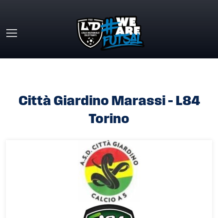
Skip to main content
HOME
»
CITTÀ GIARDINO MARASSI – L84 TORINO
Città Giardino Marassi – L84
Torino