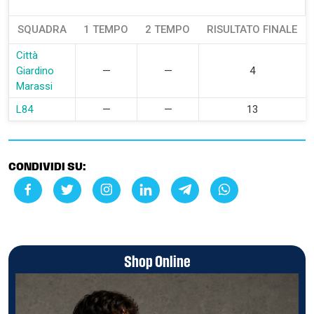
SQUADRA
1 TEMPO
2 TEMPO
RISULTATO FINALE
Città
Giardino
—
—
4
Marassi
L84
—
—
13
CONDIVIDI SU:
Shop Online