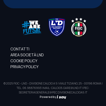
CONTATTI
AREA SOCIETÀ LND
COOKIE POLICY
PRIVACY POLICY
© 2025 FIGC - LND - DIVISIONE CALCIO A 5 | VIALE TIZIANO, 25 - 00196 ROMA |
TEL. 06.98876993 | MAIL: CALCIO5.GARE@LND.IT | PEC:
SEGRETERIAGENERALE@PEC.DIVISIONECALCIOA5.IT
Powered by