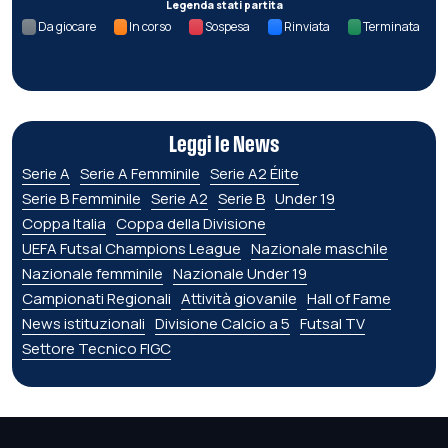
Legenda stati partita
Da giocare
In corso
Sospesa
Rinviata
Terminata
Leggi le News
Serie A
Serie A Femminile
Serie A2 Élite
Serie B Femminile
Serie A2
Serie B
Under 19
Coppa Italia
Coppa della Divisione
UEFA Futsal Champions League
Nazionale maschile
Nazionale femminile
Nazionale Under 19
Campionati Regionali
Attività giovanile
Hall of Fame
News istituzionali
Divisione Calcio a 5
Futsal TV
Settore Tecnico FIGC