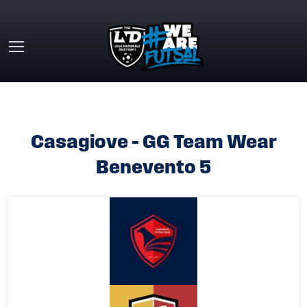
Skip to main content
HOME
»
CASAGIOVE – GG TEAM WEAR BENEVENTO 5
Casagiove – GG Team Wear
Benevento 5