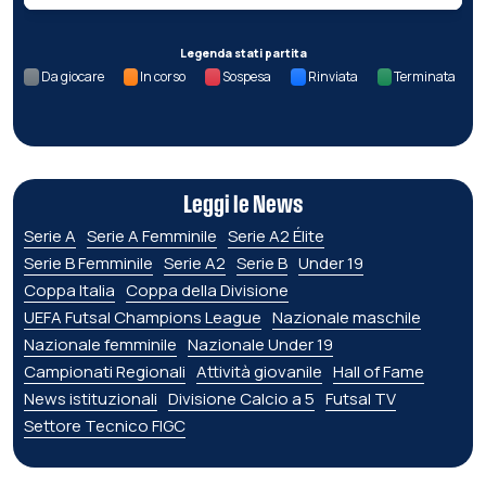
Legenda stati partita
Da giocare
In corso
Sospesa
Rinviata
Terminata
Leggi le News
Serie A
Serie A Femminile
Serie A2 Élite
Serie B Femminile
Serie A2
Serie B
Under 19
Coppa Italia
Coppa della Divisione
UEFA Futsal Champions League
Nazionale maschile
Nazionale femminile
Nazionale Under 19
Campionati Regionali
Attività giovanile
Hall of Fame
News istituzionali
Divisione Calcio a 5
Futsal TV
Settore Tecnico FIGC