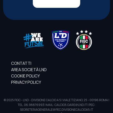
CONTATTI
AREA SOCIETÀ LND
COOKIE POLICY
PRIVACY POLICY
© 2025 FIGC - LND - DIVISIONE CALCIO A 5 | VIALE TIZIANO, 25 - 00196 ROMA |
TEL. 06.98876993 | MAIL: CALCIO5.GARE@LND.IT | PEC:
SEGRETERIAGENERALE@PEC.DIVISIONECALCIOA5.IT