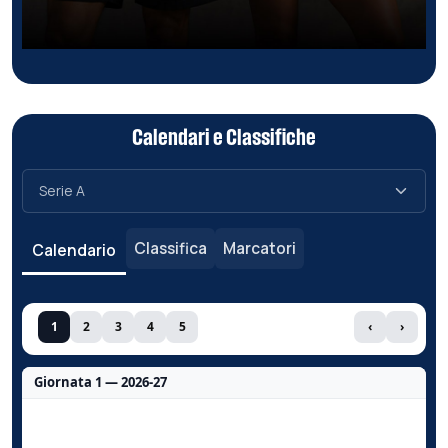
Calendari e Classifiche
Classifica
Marcatori
Calendario
1
2
3
4
5
‹
›
Giornata 1 — 2026-27
Nessun dato per questa giornata.