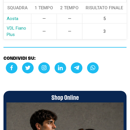
SQUADRA
1 TEMPO
2 TEMPO
RISULTATO FINALE
Aosta
—
—
5
VDL Fiano
—
—
3
Plus
CONDIVIDI SU:
Shop Online