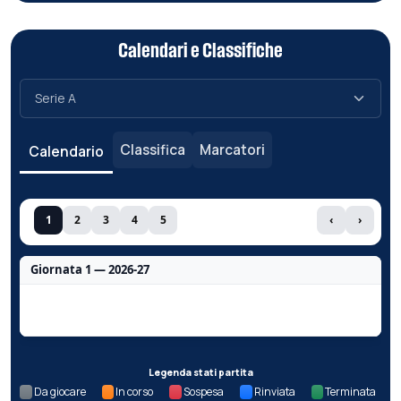
Calendari e Classifiche
Classifica
Marcatori
Calendario
1
2
3
4
5
‹
›
Giornata 1 — 2026-27
Nessun dato per questa giornata.
Legenda stati partita
Da giocare
In corso
Sospesa
Rinviata
Terminata