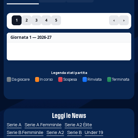
1
2
3
4
5
‹
›
Giornata 1 — 2026-27
Nessun dato per questa giornata.
Legenda stati partita
Da giocare
In corso
Sospesa
Rinviata
Terminata
Leggi le News
Serie A
Serie A Femminile
Serie A2 Élite
Serie B Femminile
Serie A2
Serie B
Under 19