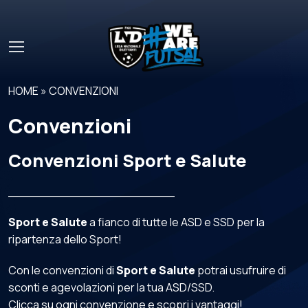
Skip to main content
HOME
»
CONVENZIONI
Convenzioni
Convenzioni Sport e Salute
______________________
Sport e Salute
a fianco di tutte le ASD e SSD per la
ripartenza dello Sport!
Con le convenzioni di
Sport e Salute
potrai usufruire di
sconti e agevolazioni per la tua ASD/SSD.
Clicca su ogni convenzione e scopri i vantaggi!