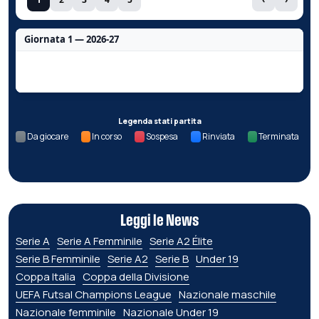
Giornata 1 — 2026-27
Nessun dato per questa giornata.
Legenda stati partita
Da giocare
In corso
Sospesa
Rinviata
Terminata
Leggi le News
Serie A
Serie A Femminile
Serie A2 Élite
Serie B Femminile
Serie A2
Serie B
Under 19
Coppa Italia
Coppa della Divisione
UEFA Futsal Champions League
Nazionale maschile
Nazionale femminile
Nazionale Under 19