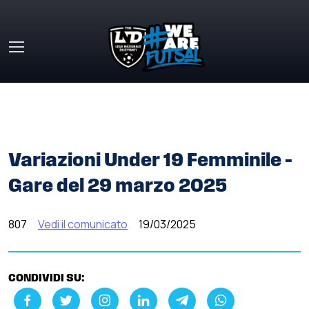
Skip to main content
HOME
»
COMUNICATI STAMPA
»
VARIAZIONI UNDER 19
FEMMINILE – GARE DEL 29 MARZO 2025
Variazioni Under 19 Femminile –
Gare del 29 marzo 2025
807
Vedi il comunicato
19/03/2025
CONDIVIDI SU: