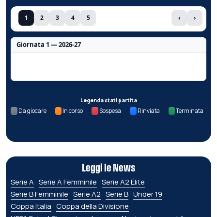
1
2
3
4
5
‹
›
Giornata 1 — 2026-27
Nessun dato per questa giornata.
Legenda stati partita
Da giocare
In corso
Sospesa
Rinviata
Terminata
Leggi le News
Serie A
Serie A Femminile
Serie A2 Élite
Serie B Femminile
Serie A2
Serie B
Under 19
Coppa Italia
Coppa della Divisione