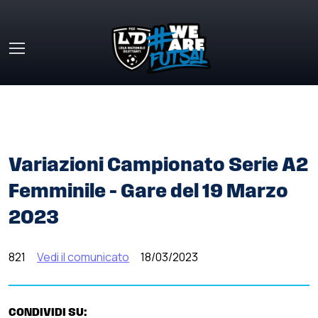
Skip to main content
HOME
»
COMUNICATI STAMPA
»
VARIAZIONI CAMPIONATO
SERIE A2 FEMMINILE – GARE DEL 19 MARZO 2023
Variazioni Campionato Serie A2
Femminile – Gare del 19 Marzo
2023
821
Vedi il comunicato
18/03/2023
CONDIVIDI SU: