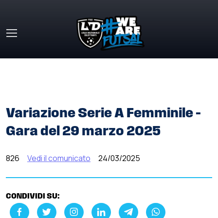
Skip to main content
HOME
»
COMUNICATI STAMPA
»
VARIAZIONE SERIE A
FEMMINILE – GARA DEL 29 MARZO 2025
Variazione Serie A Femminile –
Gara del 29 marzo 2025
826
Vedi il comunicato
24/03/2025
CONDIVIDI SU: