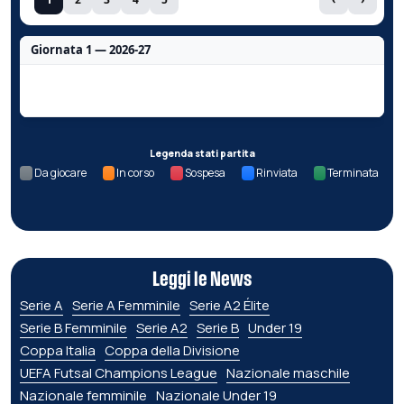
Giornata 1 — 2026-27
Nessun dato per questa giornata.
Legenda stati partita
Da giocare
In corso
Sospesa
Rinviata
Terminata
Leggi le News
Serie A
Serie A Femminile
Serie A2 Élite
Serie B Femminile
Serie A2
Serie B
Under 19
Coppa Italia
Coppa della Divisione
UEFA Futsal Champions League
Nazionale maschile
Nazionale femminile
Nazionale Under 19