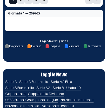
Giornata 1 — 2026-27
Nessun dato per questa giornata.
Legenda stati partita
Da giocare
In corso
Sospesa
Rinviata
Terminata
Leggi le News
Serie A
Serie A Femminile
Serie A2 Élite
Serie B Femminile
Serie A2
Serie B
Under 19
Coppa Italia
Coppa della Divisione
UEFA Futsal Champions League
Nazionale maschile
Nazionale femminile
Nazionale Under 19