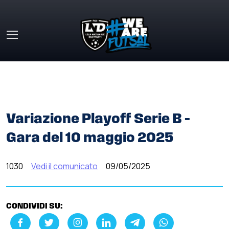
Skip to main content
HOME
»
COMUNICATI STAMPA
»
VARIAZIONE PLAYOFF
SERIE B – GARA DEL 10 MAGGIO 2025
Variazione Playoff Serie B –
Gara del 10 maggio 2025
1030
Vedi il comunicato
09/05/2025
CONDIVIDI SU: