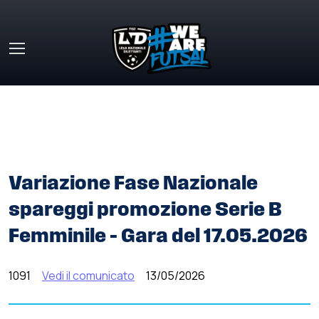
Skip to main content
HOME
»
COMUNICATI STAMPA
»
VARIAZIONE FASE
NAZIONALE SPAREGGI PROMOZIONE SERIE B FEMMINILE –
GARA DEL 17.05.2026
Variazione Fase Nazionale
spareggi promozione Serie B
Femminile – Gara del 17.05.2026
1091
Vedi il comunicato
13/05/2026