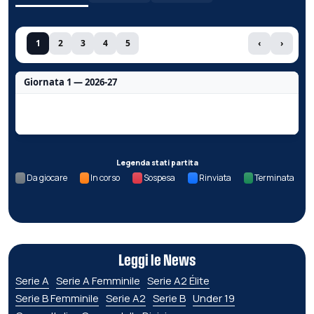
1
2
3
4
5
‹
›
Giornata 1 — 2026-27
Nessun dato per questa giornata.
Legenda stati partita
Da giocare
In corso
Sospesa
Rinviata
Terminata
Leggi le News
Serie A
Serie A Femminile
Serie A2 Élite
Serie B Femminile
Serie A2
Serie B
Under 19