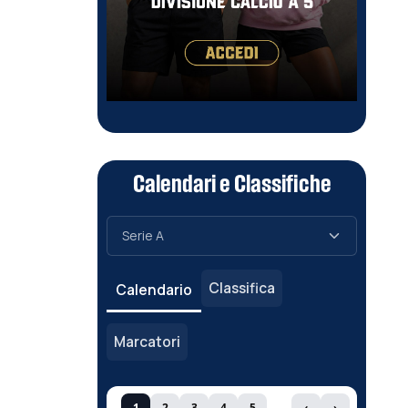
Calendari e Classifiche
Classifica
Calendario
Marcatori
1
2
3
4
5
‹
›