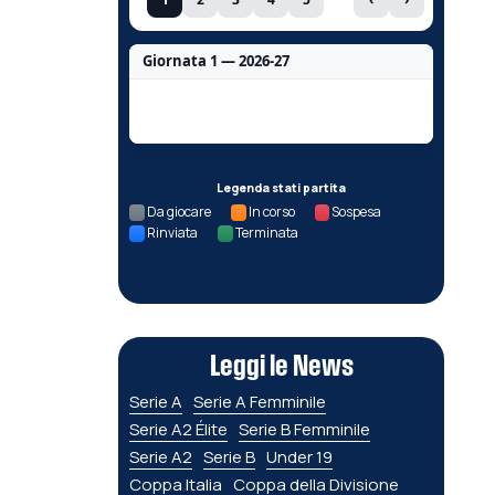
Giornata 1 — 2026-27
Nessun dato per questa giornata.
Legenda stati partita
Da giocare
In corso
Sospesa
Rinviata
Terminata
Leggi le News
Serie A
Serie A Femminile
Serie A2 Élite
Serie B Femminile
Serie A2
Serie B
Under 19
Coppa Italia
Coppa della Divisione