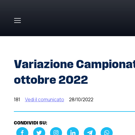
Skip to main content
HOME
»
COMUNICATI STAMPA
»
VARIAZIONE CAMPIONA
Variazione Campionato
ottobre 2022
181
Vedi il comunicato
28/10/2022
CONDIVIDI SU: