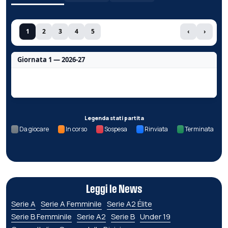
1
2
3
4
5
‹
›
Giornata 1 — 2026-27
Nessun dato per questa giornata.
Legenda stati partita
Da giocare
In corso
Sospesa
Rinviata
Terminata
Leggi le News
Serie A
Serie A Femminile
Serie A2 Élite
Serie B Femminile
Serie A2
Serie B
Under 19