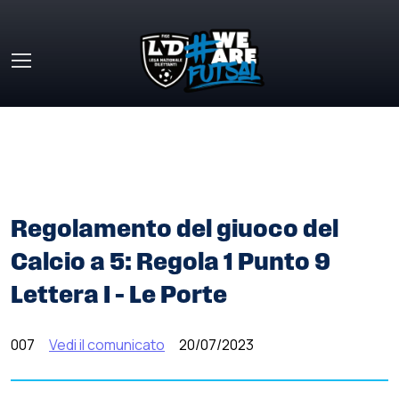
Skip to main content
HOME
»
COMUNICATI STAMPA
»
REGOLAMENTO DEL
GIUOCO DEL CALCIO A 5: REGOLA 1 PUNTO 9 LETTERA I –
LE PORTE
Regolamento del giuoco del
Calcio a 5: Regola 1 Punto 9
Lettera I – Le Porte
007
Vedi il comunicato
20/07/2023