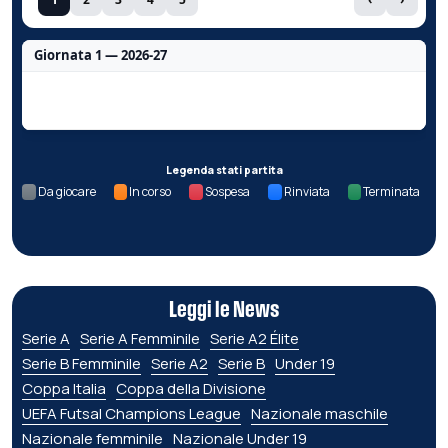
Giornata 1 — 2026-27
Nessun dato per questa giornata.
Legenda stati partita
Da giocare
In corso
Sospesa
Rinviata
Terminata
Leggi le News
Serie A
Serie A Femminile
Serie A2 Élite
Serie B Femminile
Serie A2
Serie B
Under 19
Coppa Italia
Coppa della Divisione
UEFA Futsal Champions League
Nazionale maschile
Nazionale femminile
Nazionale Under 19