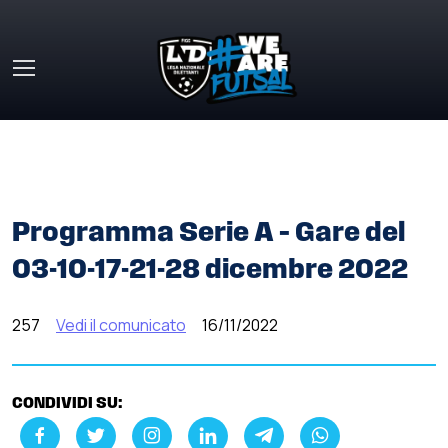
Skip to main content
HOME
»
COMUNICATI STAMPA
»
PROGRAMMA SERIE A –
GARE DEL 03-10-17-21-28 DICEMBRE 2022
Programma Serie A – Gare del
03-10-17-21-28 dicembre 2022
257
Vedi il comunicato
16/11/2022
CONDIVIDI SU: