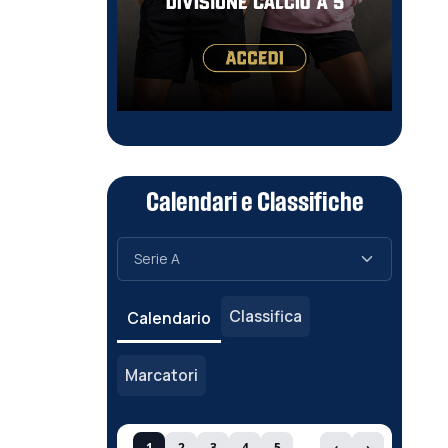
Calendari e Classifiche
Classifica
Calendario
Marcatori
1
2
3
4
5
‹
›