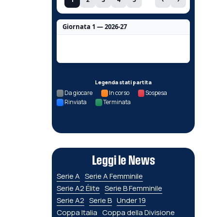
Giornata 1 — 2026-27
Nessun dato per questa giornata.
Legenda stati partita
Da giocare
In corso
Sospesa
Rinviata
Terminata
Leggi le News
Serie A
Serie A Femminile
Serie A2 Élite
Serie B Femminile
Serie A2
Serie B
Under 19
Coppa Italia
Coppa della Divisione