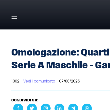
Skip to main content
HOME
»
COMUNICATI STAMPA
»
OMOLOGAZIONE: QUARTI
Omologazione: Quarti 
Serie A Maschile – Gar
1002
Vedi il comunicato
07/08/2026
CONDIVIDI SU: