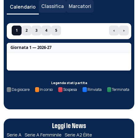
Classifica
Marcatori
Calendario
1
2
3
4
5
‹
›
Giornata 1 — 2026-27
Nessun dato per questa giornata.
Legenda stati partita
Da giocare
In corso
Sospesa
Rinviata
Terminata
Leggi le News
Serie A
Serie A Femminile
Serie A2 Élite