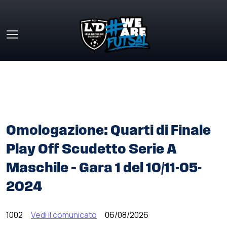
Skip to main content
HOME
»
COMUNICATI STAMPA
»
OMOLOGAZIONE: QUARTI
DI FINALE PLAY OFF SCUDETTO SERIE A MASCHILE – GARA
1 DEL 10/11-05-2024
Omologazione: Quarti di Finale
Play Off Scudetto Serie A
Maschile – Gara 1 del 10/11-05-
2024
1002
Vedi il comunicato
06/08/2026