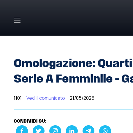
Skip to main content
HOME
»
COMUNICATI STAMPA
»
OMOLOGAZIONE: QUARTI
Omologazione: Quarti 
Serie A Femminile – Ga
1101
Vedi il comunicato
21/05/2025
CONDIVIDI SU: