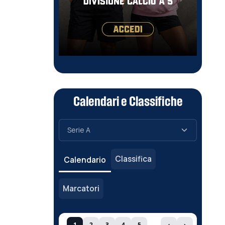
Calendari e Classifiche
Classifica
Calendario
Marcatori
1
2
3
4
5
‹
›