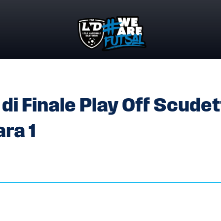
 DI FINALE PLAY OFF SCUDETTO SERIE A FEMMINILE – GARA 
di Finale Play Off Scudet
ra 1