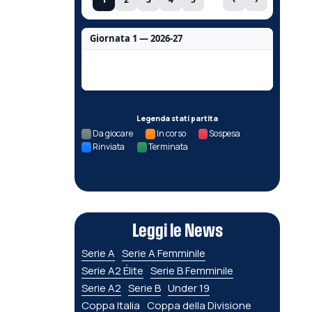
Giornata 1 — 2026-27
Nessun dato per questa giornata.
Legenda stati partita
Da giocare
In corso
Sospesa
Rinviata
Terminata
Leggi le News
Serie A
Serie A Femminile
Serie A2 Élite
Serie B Femminile
Serie A2
Serie B
Under 19
Coppa Italia
Coppa della Divisione