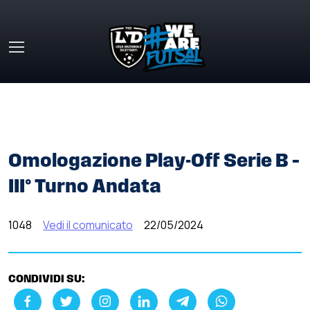
Skip to main content
HOME
»
COMUNICATI STAMPA
»
OMOLOGAZIONE PLAY-
OFF SERIE B – III° TURNO ANDATA
Omologazione Play-Off Serie B –
III° Turno Andata
1048
Vedi il comunicato
22/05/2024
CONDIVIDI SU: