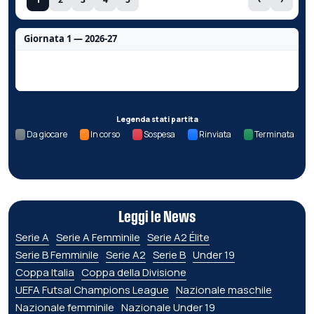
Giornata 1 — 2026-27
Nessun dato per questa giornata.
Legenda stati partita
Da giocare
In corso
Sospesa
Rinviata
Terminata
Leggi le News
Serie A
Serie A Femminile
Serie A2 Élite
Serie B Femminile
Serie A2
Serie B
Under 19
Coppa Italia
Coppa della Divisione
UEFA Futsal Champions League
Nazionale maschile
Nazionale femminile
Nazionale Under 19