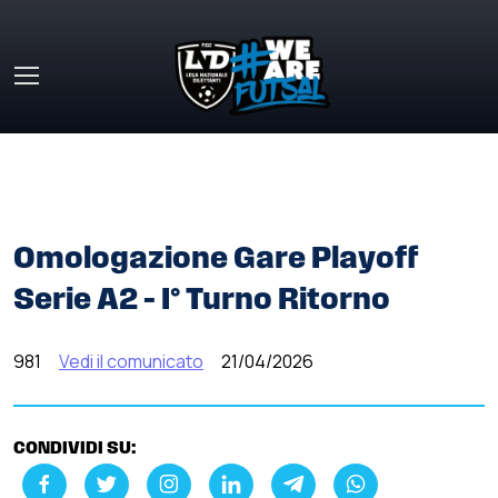
Skip to main content
HOME
»
COMUNICATI STAMPA
»
OMOLOGAZIONE GARE
PLAYOFF SERIE A2 – I° TURNO RITORNO
Omologazione Gare Playoff
Serie A2 – I° Turno Ritorno
981
Vedi il comunicato
21/04/2026
CONDIVIDI SU: