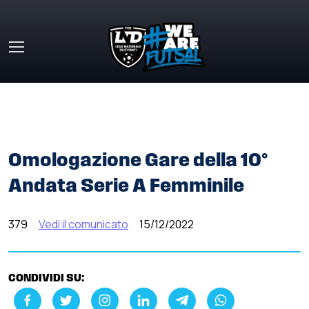
Skip to main content
HOME
»
COMUNICATI STAMPA
»
OMOLOGAZIONE GARE
DELLA 10° ANDATA SERIE A FEMMINILE
Omologazione Gare della 10°
Andata Serie A Femminile
379
Vedi il comunicato
15/12/2022
CONDIVIDI SU: