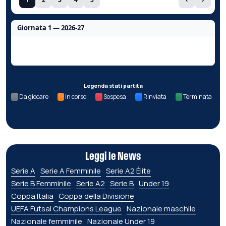
Giornata 1 — 2026-27
Nessun dato per questa giornata.
Legenda stati partita
Da giocare
In corso
Sospesa
Rinviata
Terminata
Leggi le News
Serie A
Serie A Femminile
Serie A2 Élite
Serie B Femminile
Serie A2
Serie B
Under 19
Coppa Italia
Coppa della Divisione
UEFA Futsal Champions League
Nazionale maschile
Nazionale femminile
Nazionale Under 19