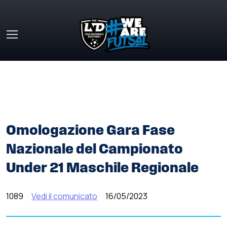
Skip to main content
HOME
»
COMUNICATI STAMPA
»
OMOLOGAZIONE GARA
FASE NAZIONALE DEL CAMPIONATO UNDER 21 MASCHILE
REGIONALE
Omologazione Gara Fase
Nazionale del Campionato
Under 21 Maschile Regionale
1089
Vedi il comunicato
16/05/2023