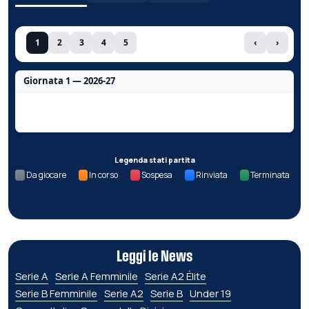
1
2
3
4
5
‹
›
Giornata 1 — 2026-27
Nessun dato per questa giornata.
Legenda stati partita
Da giocare
In corso
Sospesa
Rinviata
Terminata
Leggi le News
Serie A
Serie A Femminile
Serie A2 Élite
Serie B Femminile
Serie A2
Serie B
Under 19