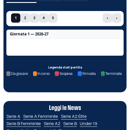
1
2
3
4
5
‹
›
Giornata 1 — 2026-27
Nessun dato per questa giornata.
Legenda stati partita
Da giocare
In corso
Sospesa
Rinviata
Terminata
Leggi le News
Serie A
Serie A Femminile
Serie A2 Élite
Serie B Femminile
Serie A2
Serie B
Under 19