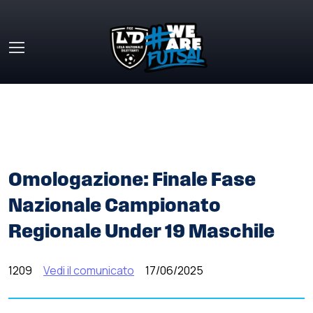
Skip to main content
HOME
»
COMUNICATI STAMPA
»
OMOLOGAZIONE: FINALE
FASE NAZIONALE CAMPIONATO REGIONALE UNDER 19
MASCHILE
Omologazione: Finale Fase
Nazionale Campionato
Regionale Under 19 Maschile
1209
Vedi il comunicato
17/06/2025