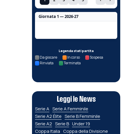
Giornata 1 — 2026-27
Nessun dato per questa giornata.
Legenda stati partita
Da giocare
In corso
Sospesa
Rinviata
Terminata
Leggi le News
Serie A
Serie A Femminile
Serie A2 Élite
Serie B Femminile
Serie A2
Serie B
Under 19
Coppa Italia
Coppa della Divisione