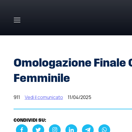
Skip to main content
HOME
»
COMUNICATI STAMPA
»
OMOLOGAZIONE FINALE 
Omologazione Finale C
Femminile
911
Vedi il comunicato
11/04/2025
CONDIVIDI SU: