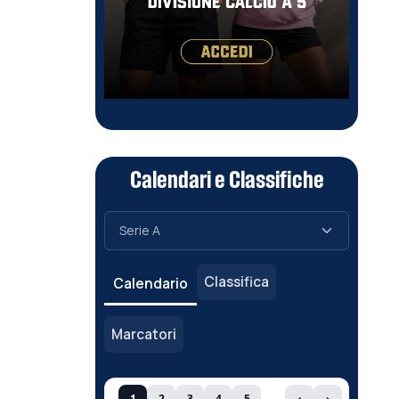
Calendari e Classifiche
Classifica
Calendario
Marcatori
1
2
3
4
5
‹
›