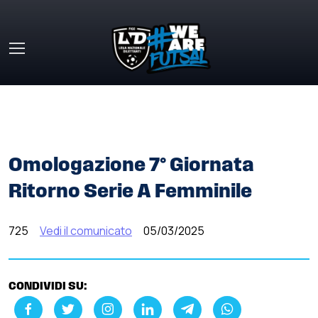
Skip to main content
HOME
»
COMUNICATI STAMPA
»
OMOLOGAZIONE 7°
GIORNATA RITORNO SERIE A FEMMINILE
Omologazione 7° Giornata
Ritorno Serie A Femminile
725
Vedi il comunicato
05/03/2025
CONDIVIDI SU: