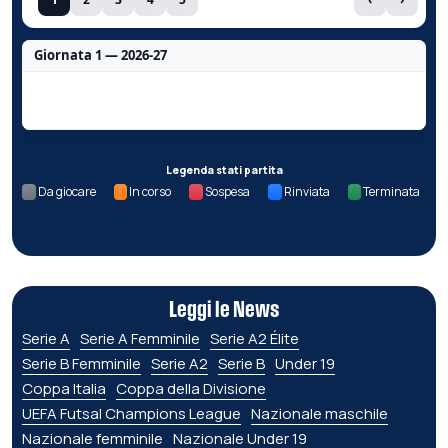
Giornata 1 — 2026-27
Nessun dato per questa giornata.
Legenda stati partita
Da giocare
In corso
Sospesa
Rinviata
Terminata
Leggi le News
Serie A
Serie A Femminile
Serie A2 Élite
Serie B Femminile
Serie A2
Serie B
Under 19
Coppa Italia
Coppa della Divisione
UEFA Futsal Champions League
Nazionale maschile
Nazionale femminile
Nazionale Under 19