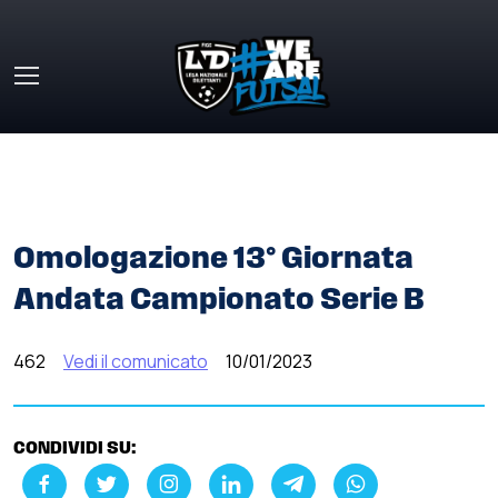
Skip to main content
HOME
»
COMUNICATI STAMPA
»
OMOLOGAZIONE 13°
GIORNATA ANDATA CAMPIONATO SERIE B
Omologazione 13° Giornata
Andata Campionato Serie B
462
Vedi il comunicato
10/01/2023
CONDIVIDI SU: