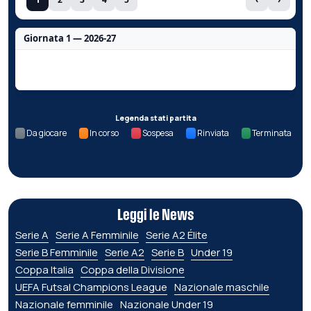
Giornata 1 — 2026-27
Nessun dato per questa giornata.
Legenda stati partita
Da giocare
In corso
Sospesa
Rinviata
Terminata
Leggi le News
Serie A
Serie A Femminile
Serie A2 Élite
Serie B Femminile
Serie A2
Serie B
Under 19
Coppa Italia
Coppa della Divisione
UEFA Futsal Champions League
Nazionale maschile
Nazionale femminile
Nazionale Under 19