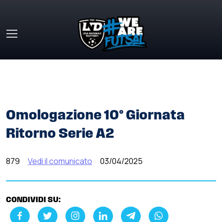
Skip to main content
HOME
»
COMUNICATI STAMPA
»
OMOLOGAZIONE 10°
GIORNATA RITORNO SERIE A2
Omologazione 10° Giornata
Ritorno Serie A2
879
Vedi il comunicato
03/04/2025
CONDIVIDI SU: