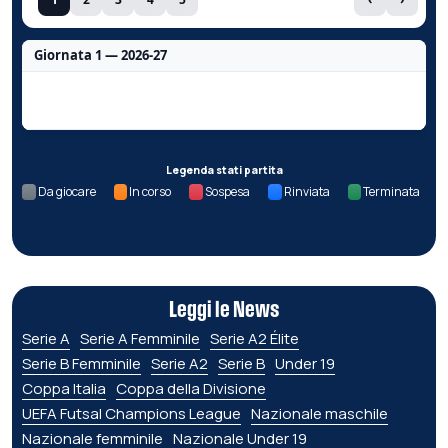
Giornata 1 — 2026-27
Nessun dato per questa giornata.
Legenda stati partita
Da giocare
In corso
Sospesa
Rinviata
Terminata
Leggi le News
Serie A
Serie A Femminile
Serie A2 Élite
Serie B Femminile
Serie A2
Serie B
Under 19
Coppa Italia
Coppa della Divisione
UEFA Futsal Champions League
Nazionale maschile
Nazionale femminile
Nazionale Under 19