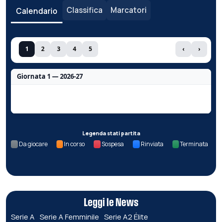
Classifica
Marcatori
Calendario
1
2
3
4
5
‹
›
Giornata 1 — 2026-27
Nessun dato per questa giornata.
Legenda stati partita
Da giocare
In corso
Sospesa
Rinviata
Terminata
Leggi le News
Serie A
Serie A Femminile
Serie A2 Élite