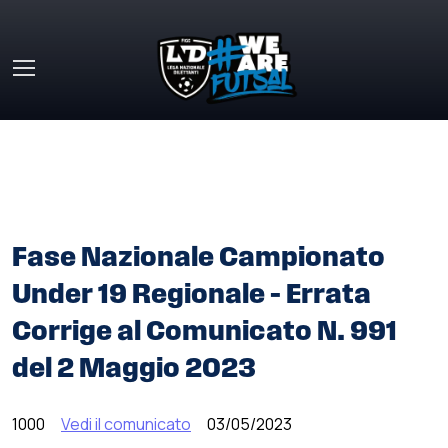
Skip to main content
HOME
»
COMUNICATI STAMPA
»
FASE NAZIONALE
CAMPIONATO UNDER 19 REGIONALE – ERRATA CORRIGE
AL COMUNICATO N. 991 DEL 2 MAGGIO 2023
Fase Nazionale Campionato
Under 19 Regionale – Errata
Corrige al Comunicato N. 991
del 2 Maggio 2023
1000
Vedi il comunicato
03/05/2023