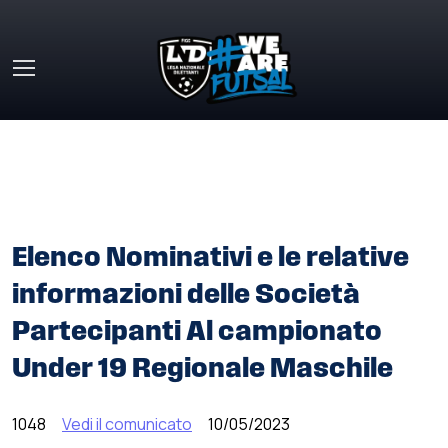
Skip to main content
HOME
»
COMUNICATI STAMPA
»
ELENCO NOMINATIVI E LE
RELATIVE INFORMAZIONI DELLE SOCIETÀ PARTECIPANTI AL
CAMPIONATO UNDER 19 REGIONALE MASCHILE
Elenco Nominativi e le relative
informazioni delle Società
Partecipanti Al campionato
Under 19 Regionale Maschile
1048
Vedi il comunicato
10/05/2023