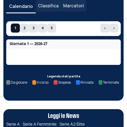
Classifica
Marcatori
Calendario
1
2
3
4
5
‹
›
Giornata 1 — 2026-27
Nessun dato per questa giornata.
Legenda stati partita
Da giocare
In corso
Sospesa
Rinviata
Terminata
Leggi le News
Serie A
Serie A Femminile
Serie A2 Élite