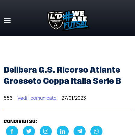
Skip to main content
HOME
»
COMUNICATI STAMPA
»
DELIBERA G.S. RICORSO
ATLANTE GROSSETO COPPA ITALIA SERIE B
Delibera G.S. Ricorso Atlante
Grosseto Coppa Italia Serie B
556
Vedi il comunicato
27/01/2023
CONDIVIDI SU: