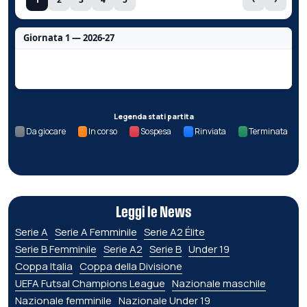
Giornata 1 — 2026-27
Nessun dato per questa giornata.
Legenda stati partita
Da giocare
In corso
Sospesa
Rinviata
Terminata
Leggi le News
Serie A
Serie A Femminile
Serie A2 Élite
Serie B Femminile
Serie A2
Serie B
Under 19
Coppa Italia
Coppa della Divisione
UEFA Futsal Champions League
Nazionale maschile
Nazionale femminile
Nazionale Under 19