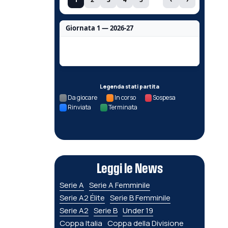
Giornata 1 — 2026-27
Nessun dato per questa giornata.
Legenda stati partita
Da giocare
In corso
Sospesa
Rinviata
Terminata
Leggi le News
Serie A
Serie A Femminile
Serie A2 Élite
Serie B Femminile
Serie A2
Serie B
Under 19
Coppa Italia
Coppa della Divisione