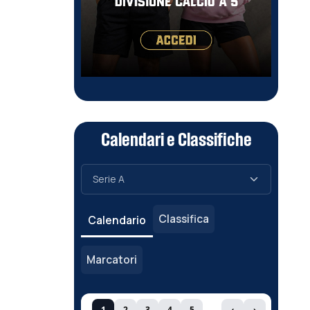
Calendari e Classifiche
Classifica
Calendario
Marcatori
1
2
3
4
5
‹
›