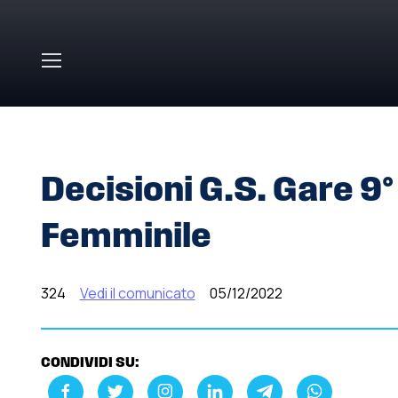
Skip to main content
HOME
»
COMUNICATI STAMPA
»
DECISIONI G.S. GARE 
Decisioni G.S. Gare 9
Femminile
324
Vedi il comunicato
05/12/2022
CONDIVIDI SU: