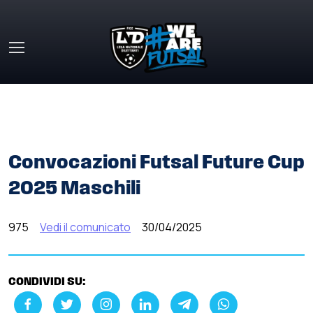
Skip to main content
HOME
»
COMUNICATI STAMPA
»
CONVOCAZIONI FUTSAL
FUTURE CUP 2025 MASCHILI
Convocazioni Futsal Future Cup
2025 Maschili
975
Vedi il comunicato
30/04/2025
CONDIVIDI SU: