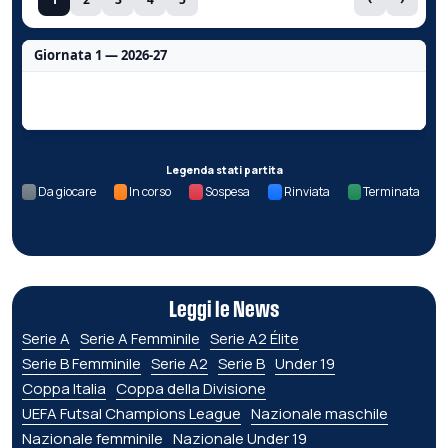
Giornata 1 — 2026-27
Nessun dato per questa giornata.
Legenda stati partita
Da giocare
In corso
Sospesa
Rinviata
Terminata
Leggi le News
Serie A
Serie A Femminile
Serie A2 Élite
Serie B Femminile
Serie A2
Serie B
Under 19
Coppa Italia
Coppa della Divisione
UEFA Futsal Champions League
Nazionale maschile
Nazionale femminile
Nazionale Under 19