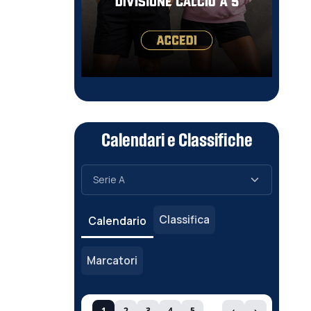
Calendari e Classifiche
Classifica
Calendario
Marcatori
1
2
3
4
5
‹
›