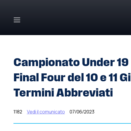
Skip to main content
HOME
»
COMUNICATI STAMPA
»
CAMPIONATO UNDER 19
Campionato Under 19
Final Four del 10 e 11
Termini Abbreviati
1182
Vedi il comunicato
07/06/2023