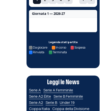
Giornata 1 — 2026-27
Nessun dato per questa giornata.
Legenda stati partita
Da giocare
In corso
Sospesa
Rinviata
Terminata
Leggi le News
Serie A
Serie A Femminile
Serie A2 Élite
Serie B Femminile
Serie A2
Serie B
Under 19
Coppa Italia
Coppa della Divisione