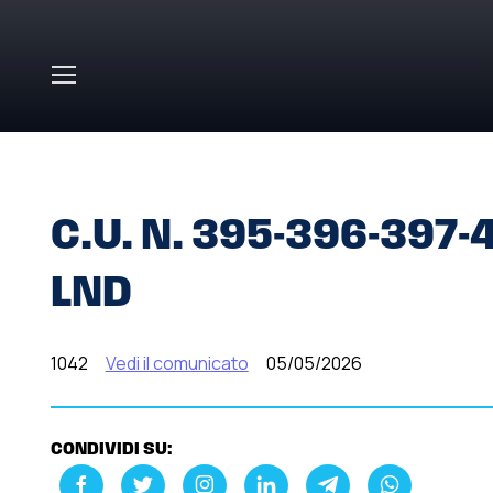
Skip to main content
HOME
»
COMUNICATI STAMPA
»
C.U. N. 395-396-397-4
C.U. N. 395-396-397-41
LND
1042
Vedi il comunicato
05/05/2026
CONDIVIDI SU: