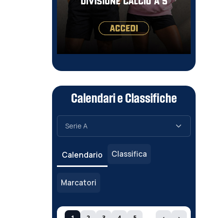
Calendari e Classifiche
Classifica
Calendario
Marcatori
1
2
3
4
5
‹
›