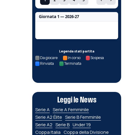
Giornata 1 — 2026-27
Nessun dato per questa giornata.
Legenda stati partita
Da giocare
In corso
Sospesa
Rinviata
Terminata
Leggi le News
Serie A
Serie A Femminile
Serie A2 Élite
Serie B Femminile
Serie A2
Serie B
Under 19
Coppa Italia
Coppa della Divisione