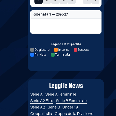
Giornata 1 — 2026-27
Nessun dato per questa giornata.
Legenda stati partita
Da giocare
In corso
Sospesa
Rinviata
Terminata
Leggi le News
Serie A
Serie A Femminile
Serie A2 Élite
Serie B Femminile
Serie A2
Serie B
Under 19
Coppa Italia
Coppa della Divisione