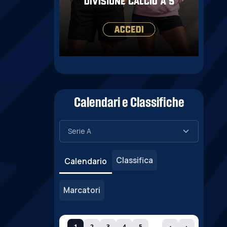
Calendari e Classifiche
Classifica
Calendario
Marcatori
1
2
3
4
5
‹
›