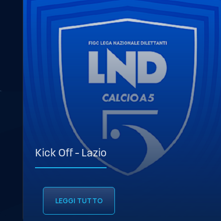
Kick Off – Lazio
LEGGI TUTTO