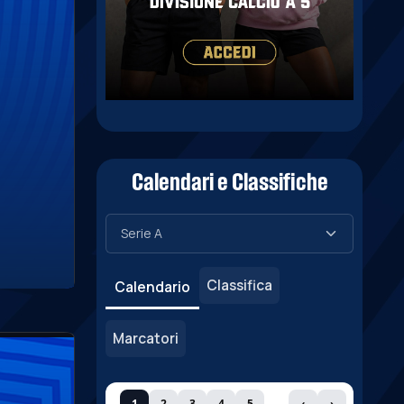
Calendari e Classifiche
Classifica
Calendario
Marcatori
1
2
3
4
5
‹
›