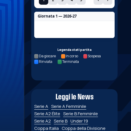
Giornata 1 — 2026-27
Nessun dato per questa giornata.
Legenda stati partita
Da giocare
In corso
Sospesa
Rinviata
Terminata
Leggi le News
Serie A
Serie A Femminile
Serie A2 Élite
Serie B Femminile
Serie A2
Serie B
Under 19
Coppa Italia
Coppa della Divisione