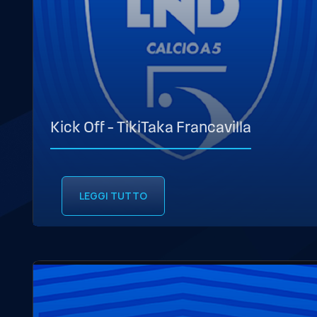
Kick Off – TikiTaka Francavilla
LEGGI TUTTO