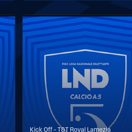
Kick Off – T&T Royal Lamezia