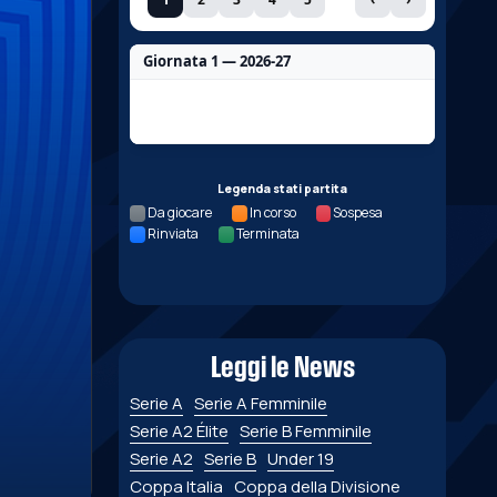
Giornata 1 — 2026-27
Nessun dato per questa giornata.
Legenda stati partita
Da giocare
In corso
Sospesa
Rinviata
Terminata
Leggi le News
Serie A
Serie A Femminile
Serie A2 Élite
Serie B Femminile
Serie A2
Serie B
Under 19
Coppa Italia
Coppa della Divisione