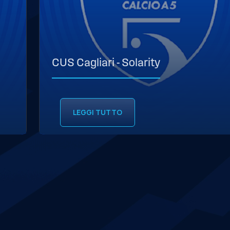
CUS Cagliari - Solarity
LEGGI TUTTO