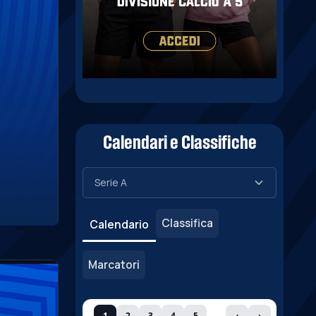
Calendari e Classifiche
Classifica
Calendario
Marcatori
1
2
3
4
5
‹
›