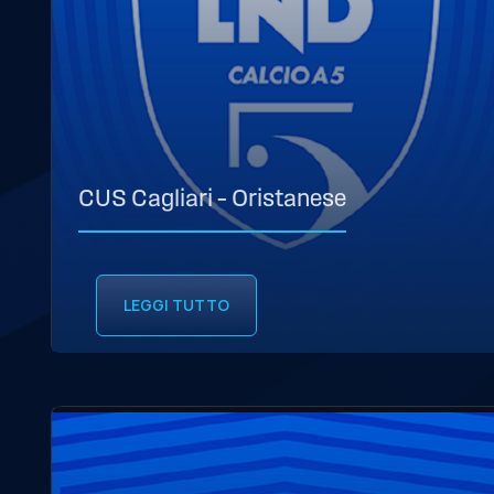
CUS Cagliari – Oristanese
LEGGI TUTTO