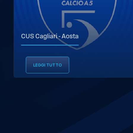
CUS Cagliari - Aosta
LEGGI TUTTO