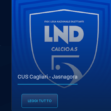
CUS Cagliari – Jasnagora
LEGGI TUTTO