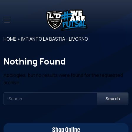
Skip to main content
HOME
»
IMPIANTO LA BASTIA - LIVORNO
Nothing Found
Apologies, but no results were found for the requested
archive.
Search
Shop Online