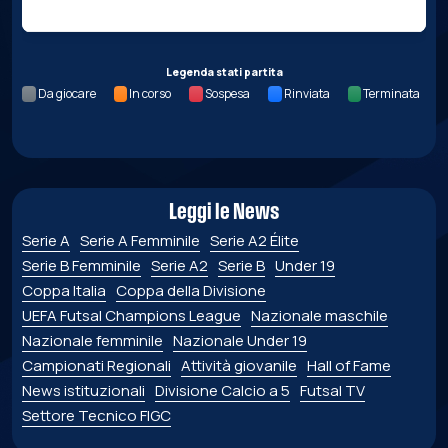
Legenda stati partita
Da giocare
In corso
Sospesa
Rinviata
Terminata
Leggi le News
Serie A
Serie A Femminile
Serie A2 Élite
Serie B Femminile
Serie A2
Serie B
Under 19
Coppa Italia
Coppa della Divisione
UEFA Futsal Champions League
Nazionale maschile
Nazionale femminile
Nazionale Under 19
Campionati Regionali
Attività giovanile
Hall of Fame
News istituzionali
Divisione Calcio a 5
Futsal TV
Settore Tecnico FIGC