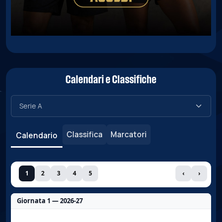
Calendari e Classifiche
Classifica
Marcatori
Calendario
1
2
3
4
5
‹
›
Giornata 1 — 2026-27
Nessun dato per questa giornata.