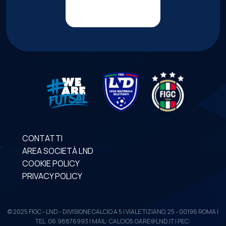
CONTATTI
AREA SOCIETÀ LND
COOKIE POLICY
PRIVACY POLICY
© 2025 FIGC - LND - DIVISIONE CALCIO A 5 | VIALE TIZIANO, 25 - 00196 ROMA |
TEL. 06.98876993 | MAIL: CALCIO5.GARE@LND.IT | PEC: