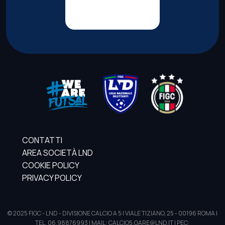
CONTATTI
AREA SOCIETÀ LND
COOKIE POLICY
PRIVACY POLICY
© 2025 FIGC - LND - DIVISIONE CALCIO A 5 | VIALE TIZIANO, 25 - 00196 ROMA |
TEL. 06.98876993 | MAIL: CALCIO5.GARE@LND.IT | PEC: