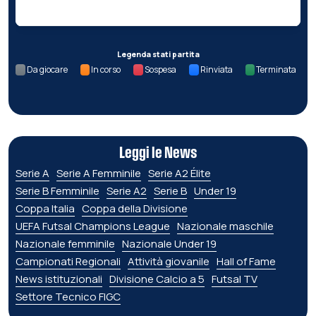
Legenda stati partita
Da giocare
In corso
Sospesa
Rinviata
Terminata
Leggi le News
Serie A
Serie A Femminile
Serie A2 Élite
Serie B Femminile
Serie A2
Serie B
Under 19
Coppa Italia
Coppa della Divisione
UEFA Futsal Champions League
Nazionale maschile
Nazionale femminile
Nazionale Under 19
Campionati Regionali
Attività giovanile
Hall of Fame
News istituzionali
Divisione Calcio a 5
Futsal TV
Settore Tecnico FIGC