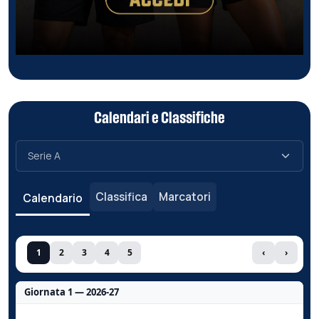
Calendari e Classifiche
Classifica
Marcatori
Calendario
1
2
3
4
5
‹
›
Giornata 1 — 2026-27
Nessun dato per questa giornata.