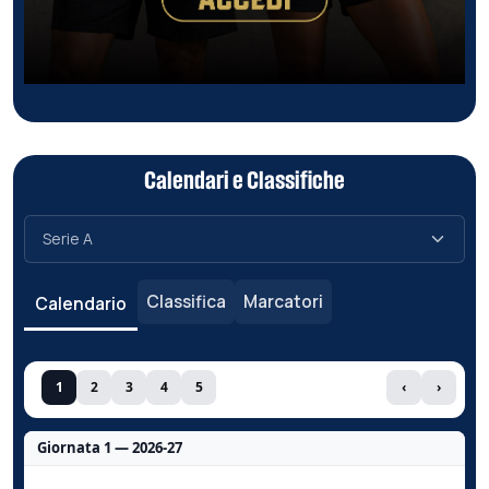
Calendari e Classifiche
Classifica
Marcatori
Calendario
1
2
3
4
5
‹
›
Giornata 1 — 2026-27
Nessun dato per questa giornata.