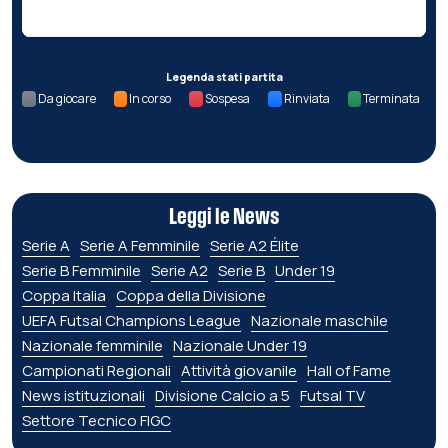
Legenda stati partita
Da giocare
In corso
Sospesa
Rinviata
Terminata
Leggi le News
Serie A
Serie A Femminile
Serie A2 Élite
Serie B Femminile
Serie A2
Serie B
Under 19
Coppa Italia
Coppa della Divisione
UEFA Futsal Champions League
Nazionale maschile
Nazionale femminile
Nazionale Under 19
Campionati Regionali
Attività giovanile
Hall of Fame
News istituzionali
Divisione Calcio a 5
Futsal TV
Settore Tecnico FIGC