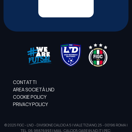
CONTATTI
AREA SOCIETÀ LND
COOKIE POLICY
PRIVACY POLICY
© 2025 FIGC - LND - DIVISIONE CALCIO A 5 | VIALE TIZIANO, 25 - 00196 ROMA |
TEL. 06.98876993 | MAIL: CALCIO5.GARE@LND.IT | PEC: