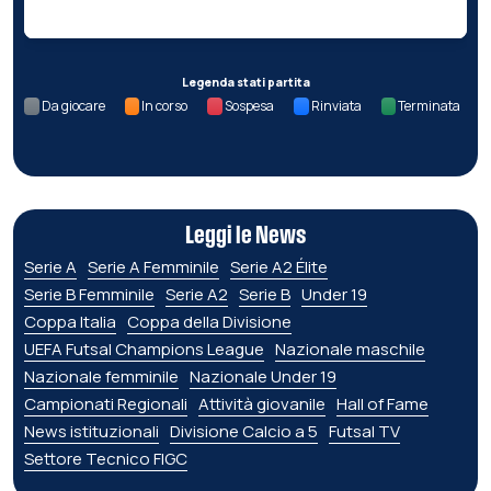
Legenda stati partita
Da giocare
In corso
Sospesa
Rinviata
Terminata
Leggi le News
Serie A
Serie A Femminile
Serie A2 Élite
Serie B Femminile
Serie A2
Serie B
Under 19
Coppa Italia
Coppa della Divisione
UEFA Futsal Champions League
Nazionale maschile
Nazionale femminile
Nazionale Under 19
Campionati Regionali
Attività giovanile
Hall of Fame
News istituzionali
Divisione Calcio a 5
Futsal TV
Settore Tecnico FIGC