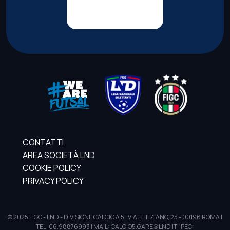
CONTATTI
AREA SOCIETÀ LND
COOKIE POLICY
PRIVACY POLICY
© 2025 FIGC - LND - DIVISIONE CALCIO A 5 | VIALE TIZIANO, 25 - 00196 ROMA |
TEL. 06.98876993 | MAIL: CALCIO5.GARE@LND.IT | PEC: