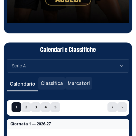
Calendari e Classifiche
Classifica
Marcatori
Calendario
1
2
3
4
5
‹
›
Giornata 1 — 2026-27
Nessun dato per questa giornata.