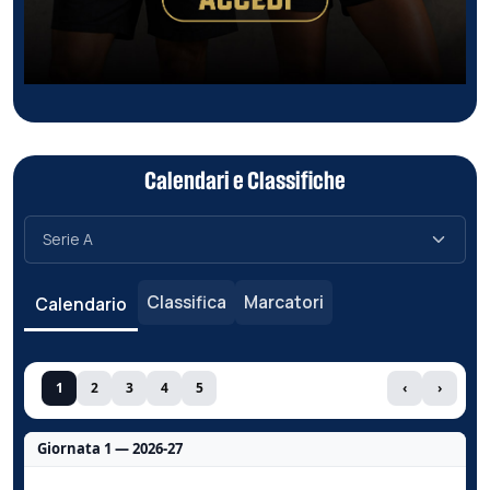
Calendari e Classifiche
Classifica
Marcatori
Calendario
1
2
3
4
5
‹
›
Giornata 1 — 2026-27
Nessun dato per questa giornata.