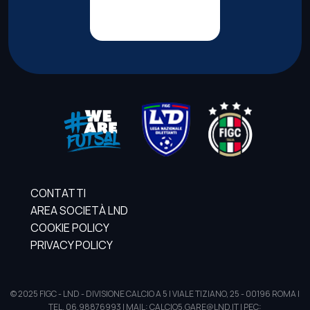
CONTATTI
AREA SOCIETÀ LND
COOKIE POLICY
PRIVACY POLICY
© 2025 FIGC - LND - DIVISIONE CALCIO A 5 | VIALE TIZIANO, 25 - 00196 ROMA |
TEL. 06.98876993 | MAIL: CALCIO5.GARE@LND.IT | PEC: