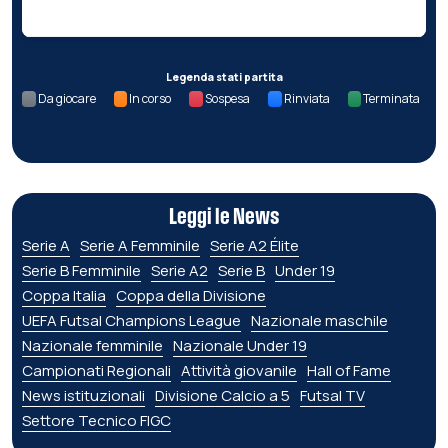
Legenda stati partita
Da giocare
In corso
Sospesa
Rinviata
Terminata
Leggi le News
Serie A
Serie A Femminile
Serie A2 Élite
Serie B Femminile
Serie A2
Serie B
Under 19
Coppa Italia
Coppa della Divisione
UEFA Futsal Champions League
Nazionale maschile
Nazionale femminile
Nazionale Under 19
Campionati Regionali
Attività giovanile
Hall of Fame
News istituzionali
Divisione Calcio a 5
Futsal TV
Settore Tecnico FIGC