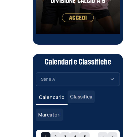
Calendari e Classifiche
Classifica
Calendario
Marcatori
1
2
3
4
5
‹
›