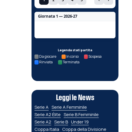
Giornata 1 — 2026-27
Nessun dato per questa giornata.
Legenda stati partita
Da giocare
In corso
Sospesa
Rinviata
Terminata
Leggi le News
Serie A
Serie A Femminile
Serie A2 Élite
Serie B Femminile
Serie A2
Serie B
Under 19
Coppa Italia
Coppa della Divisione