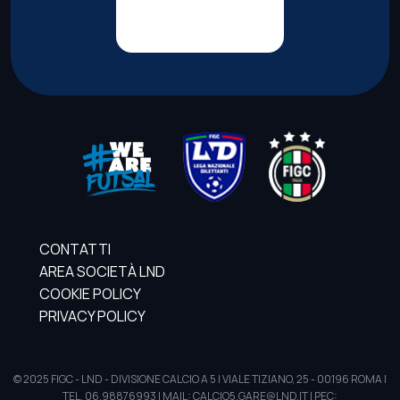
CONTATTI
AREA SOCIETÀ LND
COOKIE POLICY
PRIVACY POLICY
© 2025 FIGC - LND - DIVISIONE CALCIO A 5 | VIALE TIZIANO, 25 - 00196 ROMA |
TEL. 06.98876993 | MAIL: CALCIO5.GARE@LND.IT | PEC: