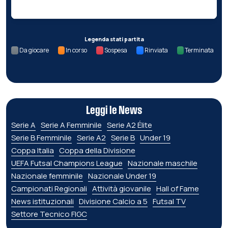
Legenda stati partita
Da giocare
In corso
Sospesa
Rinviata
Terminata
Leggi le News
Serie A
Serie A Femminile
Serie A2 Élite
Serie B Femminile
Serie A2
Serie B
Under 19
Coppa Italia
Coppa della Divisione
UEFA Futsal Champions League
Nazionale maschile
Nazionale femminile
Nazionale Under 19
Campionati Regionali
Attività giovanile
Hall of Fame
News istituzionali
Divisione Calcio a 5
Futsal TV
Settore Tecnico FIGC