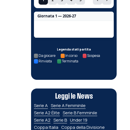
Giornata 1 — 2026-27
Nessun dato per questa giornata.
Legenda stati partita
Da giocare
In corso
Sospesa
Rinviata
Terminata
Leggi le News
Serie A
Serie A Femminile
Serie A2 Élite
Serie B Femminile
Serie A2
Serie B
Under 19
Coppa Italia
Coppa della Divisione