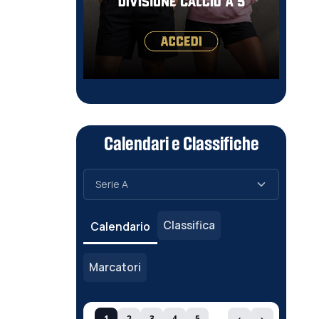
Calendari e Classifiche
Classifica
Calendario
Marcatori
1
2
3
4
5
‹
›