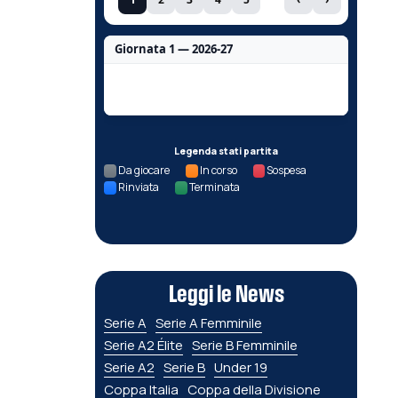
Giornata 1 — 2026-27
Nessun dato per questa giornata.
Legenda stati partita
Da giocare
In corso
Sospesa
Rinviata
Terminata
Leggi le News
Serie A
Serie A Femminile
Serie A2 Élite
Serie B Femminile
Serie A2
Serie B
Under 19
Coppa Italia
Coppa della Divisione