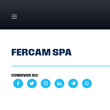
Skip to main content
HOME
»
FERCAM SPA
FERCAM SPA
CONDIVIDI SU: