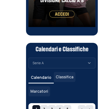
Calendari e Classifiche
Classifica
Calendario
Marcatori
1
2
3
4
5
‹
›