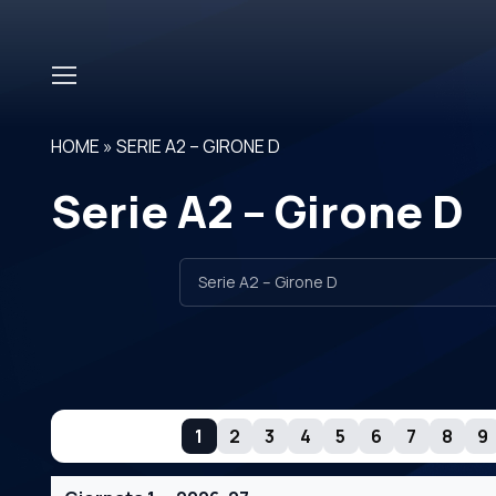
Skip to main content
HOME
»
SERIE A2 – GIRONE D
Serie A2 – Girone D
GIORNATE
1
2
3
4
5
6
7
8
9