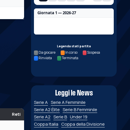
Giornata 1 — 2026-27
Nessun dato per questa giornata.
Legenda stati partita
Da giocare
In corso
Sospesa
Rinviata
Terminata
Leggi le News
Serie A
Serie A Femminile
Serie A2 Élite
Serie B Femminile
Reti
Serie A2
Serie B
Under 19
Coppa Italia
Coppa della Divisione