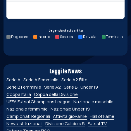
Nessun dato per questa giornata.
Legenda stati partita
Da giocare
In corso
Sospesa
Rinviata
Terminata
Leggi le News
Serie A
Serie A Femminile
Serie A2 Élite
Serie B Femminile
Serie A2
Serie B
Under 19
Coppa Italia
Coppa della Divisione
UEFA Futsal Champions League
Nazionale maschile
Nazionale femminile
Nazionale Under 19
Campionati Regionali
Attività giovanile
Hall of Fame
News istituzionali
Divisione Calcio a 5
Futsal TV
Settore Tecnico FIGC