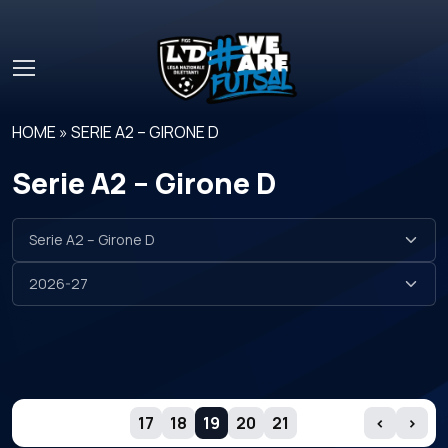
Skip to main content
HOME
»
SERIE A2 – GIRONE D
Serie A2 – Girone D
GIORNATE
17
18
19
20
21
‹
›