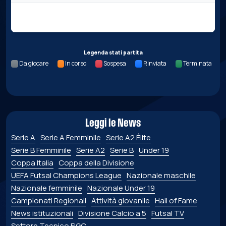
Nessun dato per questa giornata.
Legenda stati partita
Da giocare
In corso
Sospesa
Rinviata
Terminata
Leggi le News
Serie A
Serie A Femminile
Serie A2 Élite
Serie B Femminile
Serie A2
Serie B
Under 19
Coppa Italia
Coppa della Divisione
UEFA Futsal Champions League
Nazionale maschile
Nazionale femminile
Nazionale Under 19
Campionati Regionali
Attività giovanile
Hall of Fame
News istituzionali
Divisione Calcio a 5
Futsal TV
Settore Tecnico FIGC