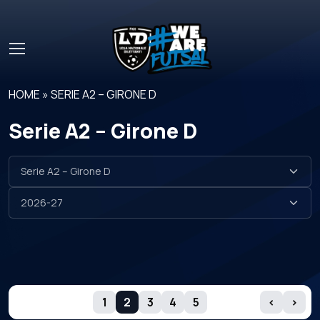
Skip to main content
HOME
»
SERIE A2 – GIRONE D
Serie A2 – Girone D
GIORNATE
1
2
3
4
5
‹
›