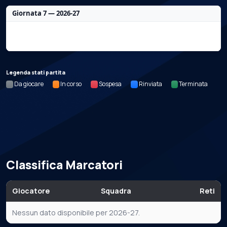
Giornata 7 — 2026-27
Nessun dato per questa giornata.
Legenda stati partita
Da giocare
In corso
Sospesa
Rinviata
Terminata
Classifica Marcatori
Giocatore
Squadra
Reti
Nessun dato disponibile per 2026-27.