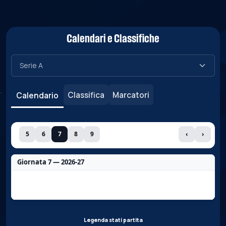
Calendari e Classifiche
Classifica
Marcatori
Calendario
5
6
7
8
9
‹
›
Giornata 7 — 2026-27
Nessun dato per questa giornata.
Legenda stati partita