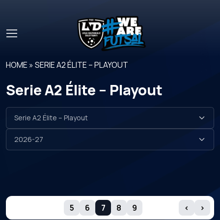
Skip to main content
HOME
»
SERIE A2 ÉLITE – PLAYOUT
Serie A2 Élite – Playout
GIORNATE
5
6
7
8
9
‹
›