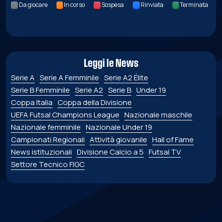
Da giocare
In corso
Sospesa
Rinviata
Terminata
Leggi le News
Serie A
Serie A Femminile
Serie A2 Élite
Serie B Femminile
Serie A2
Serie B
Under 19
Coppa Italia
Coppa della Divisione
UEFA Futsal Champions League
Nazionale maschile
Nazionale femminile
Nazionale Under 19
Campionati Regionali
Attività giovanile
Hall of Fame
News istituzionali
Divisione Calcio a 5
Futsal TV
Settore Tecnico FIGC