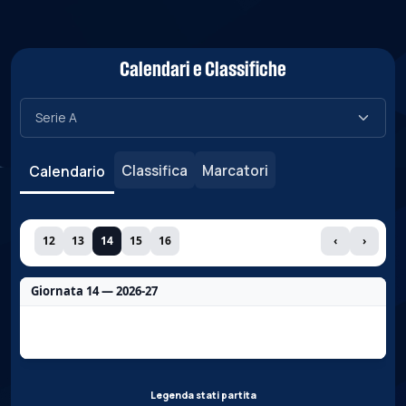
Calendari e Classifiche
Classifica
Marcatori
Calendario
12
13
14
15
16
‹
›
Giornata 14 — 2026-27
Nessun dato per questa giornata.
Legenda stati partita