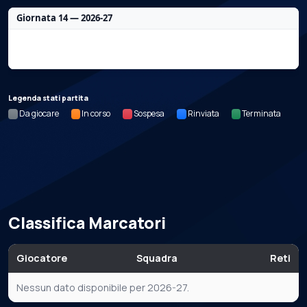
Giornata 14 — 2026-27
Nessun dato per questa giornata.
Legenda stati partita
Da giocare
In corso
Sospesa
Rinviata
Terminata
Classifica Marcatori
Giocatore
Squadra
Reti
Nessun dato disponibile per 2026-27.