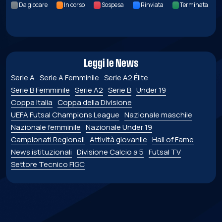
Da giocare
In corso
Sospesa
Rinviata
Terminata
Leggi le News
Serie A
Serie A Femminile
Serie A2 Élite
Serie B Femminile
Serie A2
Serie B
Under 19
Coppa Italia
Coppa della Divisione
UEFA Futsal Champions League
Nazionale maschile
Nazionale femminile
Nazionale Under 19
Campionati Regionali
Attività giovanile
Hall of Fame
News istituzionali
Divisione Calcio a 5
Futsal TV
Settore Tecnico FIGC