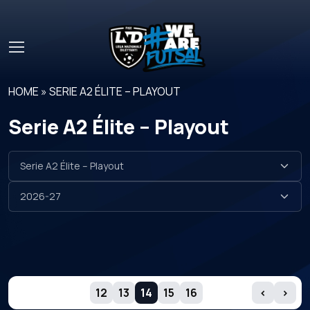
Skip to main content
HOME
»
SERIE A2 ÉLITE – PLAYOUT
Serie A2 Élite – Playout
GIORNATE
12
13
14
15
16
‹
›