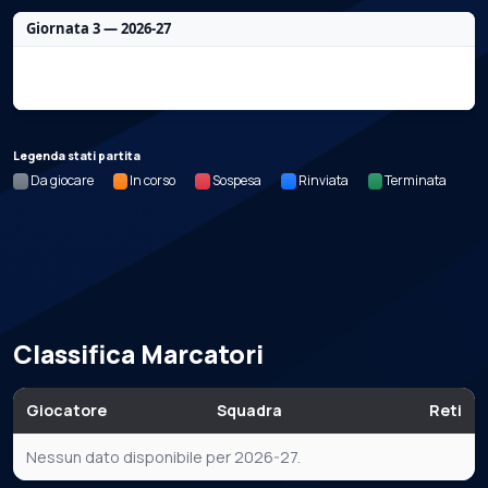
Giornata 3 — 2026-27
Nessun dato per questa giornata.
Legenda stati partita
Da giocare
In corso
Sospesa
Rinviata
Terminata
Classifica Marcatori
Giocatore
Squadra
Reti
Nessun dato disponibile per 2026-27.