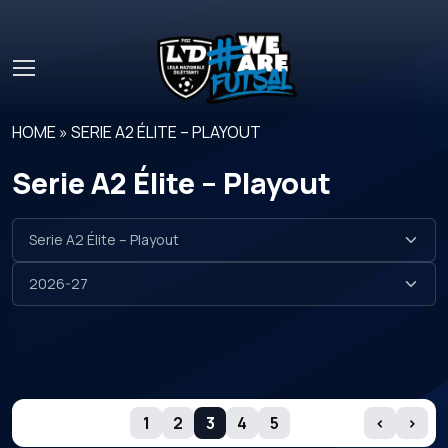
Skip to main content
HOME
»
SERIE A2 ÉLITE – PLAYOUT
Serie A2 Élite – Playout
GIORNATE
1
2
3
4
5
‹
›