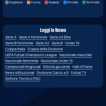
Da giocare
In corso
Sospesa
Rinviata
Terminata
Leggi le News
Serie A
Serie A Femminile
Serie A2 Élite
Serie B Femminile
Serie A2
Serie B
Under 19
Coppa Italia
Coppa della Divisione
UEFA Futsal Champions League
Nazionale maschile
Nazionale femminile
Nazionale Under 19
Campionati Regionali
Attività giovanile
Hall of Fame
News istituzionali
Divisione Calcio a 5
Futsal TV
Settore Tecnico FIGC