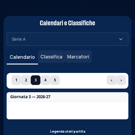
Calendari e Classifiche
Classifica
Marcatori
Calendario
1
2
3
4
5
‹
›
Giornata 3 — 2026-27
Nessun dato per questa giornata.
Legenda stati partita